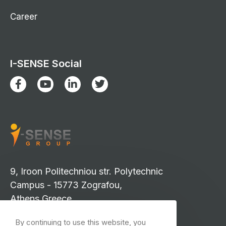
Career
I-SENSE Social
9, Iroon Politechniou str. Polytechnic
Campus - 15773 Zografou,
Athens Greece
info-isense@iccs.gr
By continuing to use this website, you
events-isense@iccs.gr