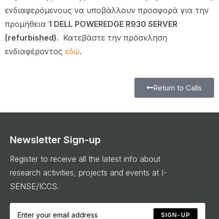
ενδιαφερόμενους να υποβάλλουν προσφορά για την
προμήθεια
1 DELL POWEREDGE R930 SERVER
(refurbished).
Κατεβάστε την πρόσκληση
ενδιαφέροντος
εδώ
.
Return to Calls
Newsletter Sign-up
Register to receive all the latest info about
research activities, projects and events at I-
SENSE/ICCS.
SIGN-UP