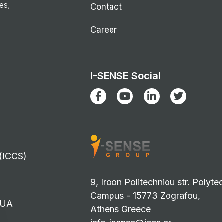
ies,
Contact
Career
I-SENSE Social
 (ICCS)
9, Iroon Politechniou str. Polyte
Campus - 15773 Zografou,
TUA
Athens Greece