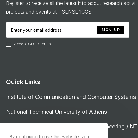
Register to receive all the latest info about research activit
projects and events at I-SENSE/ICCS.
SIGN-UP
Accept GDPR Terms
Quick Links
Institute of Communication and Computer Systems
National Technical University of Athens
School of Electrical and Computer Engineering / N
By continuing to use this website, you