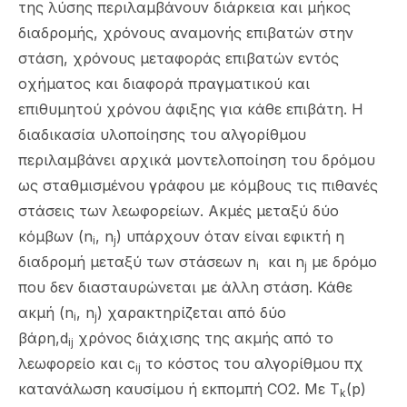
της λύσης περιλαμβάνουν διάρκεια και μήκος
διαδρομής, χρόνους αναμονής επιβατών στην
στάση, χρόνους μεταφοράς επιβατών εντός
οχήματος και διαφορά πραγματικού και
επιθυμητού χρόνου άφιξης για κάθε επιβάτη. Η
διαδικασία υλοποίησης του αλγορίθμου
περιλαμβάνει αρχικά μοντελοποίηση του δρόμου
ως σταθμισμένου γράφου με κόμβους τις πιθανές
στάσεις των λεωφορείων. Ακμές μεταξύ δύο
κόμβων (n
, n
) υπάρχουν όταν είναι εφικτή η
i
j
διαδρομή μεταξύ των στάσεων n
και n
με δρόμο
i
j
που δεν διασταυρώνεται με άλλη στάση. Κάθε
ακμή (n
, n
) χαρακτηρίζεται από δύο
i
j
βάρη,d
χρόνος διάχισης της ακμής από το
ij
λεωφορείο και c
το κόστος του αλγορίθμου πχ
ij
κατανάλωση καυσίμου ή εκπομπή CO2. Mε T
(p)
k