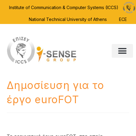
Institute of Communication & Computer Systems (ICCS)
National Technical University of Athens
ECE
Δημοσίευση για το
έργο euroFOT