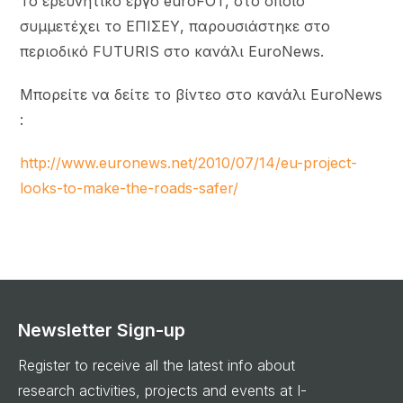
Το ερευνητικό έργο euroFOT, στο οποίο
συμμετέχει το ΕΠΙΣΕΥ, παρουσιάστηκε στο
περιοδικό FUTURIS στο κανάλι EuroNews.
Μπορείτε να δείτε το βίντεο στο κανάλι EuroNews
:
http://www.euronews.net/2010/07/14/eu-project-
looks-to-make-the-roads-safer/
Newsletter Sign-up
Register to receive all the latest info about
research activities, projects and events at I-