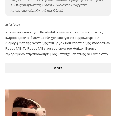
Το ICCS στο TRA 2026
Εφαρμοσμένα Συστήματα Έξυπνης Κινητικότητας (SMAS)
,
Κυκλική
Οικονομία (CET)
25/05/2026
Η Ερευνητική Ομάδα I-SENSE είχε ισχυρή παρουσία στην Transport
Research Arena (TRA) 2026, το κορυφαίο συνέδριο της Ευρώπης για
την έρευνα και την καινοτομία στις μεταφορές, που
πραγματοποιήθηκε φέτος στη Βουδαπέστη της Ουγγαρίας μεταξύ 19
και 21 Μαΐου 2026. Διοργανώνεται
More