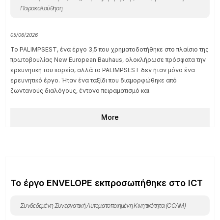
Η εφαρμογή CirculAR ζωντανεύει ιστορίες
για την κλιματική αλλαγή μέσα από την
Επαυξημένη Πραγματικότητα, στο πλαίσιο
του έργου PALIMPSEST.
Κυκλική Οικονομία (CET)
,
Παρατήρηση της Γης και Περιβαλλοντική
Παρακολούθηση
05/06/2026
Το PALIMPSEST, ένα έργο 3,5 που χρηματοδοτήθηκε στο πλαίσιο της
πρωτοβουλίας New European Bauhaus, ολοκλήρωσε πρόσφατα την
ερευνητική του πορεία, αλλά το PALIMPSEST δεν ήταν μόνο ένα
ερευνητικό έργο. Ήταν ένα ταξίδι που διαμορφώθηκε από
ζωντανούς διαλόγους, έντονο πειραματισμό και