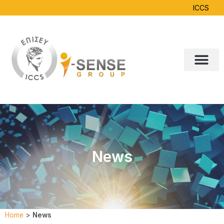
ICCS
News
Home
>
News