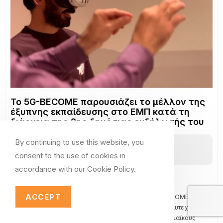
Εργαλείο Υποστήριξης Αποφάσεων
Roads4All – Ερωτηματολόγιο για τις
Ανάγκες και Απαιτήσεις των Χρηστών
By continuing to use this website, you
consent to the use of cookies in
Διαχείριση Κρίσεων και Ασφαλείς Κοινωνίες
,
Εφαρμοσμένα Συστήματα
accordance with our Cookie Policy.
Έξυπνης Κινητικότητας (SMAS)
,
Συνδεδεμένη Συνεργατική
Αυτοματοποιημένη Κινητικότητα (CCAM)
ACCEPT
25/05/2026
Στο πλαίσιο του έργου Roads4All, συλλέγουμε επί του παρόντος