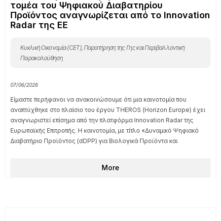
τομέα του Ψηφιακού Διαβατηρίου
Προϊόντος αναγνωρίζεται από το Innovation
Radar της ΕΕ
Κυκλική Οικονομία (CET)
,
Παρατήρηση της Γης και Περιβαλλοντική
Παρακολούθηση
07/06/2026
Είμαστε περήφανοι να ανακοινώσουμε ότι μια καινοτομία που
αναπτύχθηκε στο πλαίσιο του έργου THEROS (Ηorizon Europe) έχει
αναγνωριστεί επίσημα από την πλατφόρμα Innovation Radar της
Ευρωπαϊκής Επιτροπής. Η καινοτομία, με τίτλο «Δυναμικό Ψηφιακό
Διαβατήριο Προϊόντος (dDPP) για Βιολογικά Προϊόντα και
More