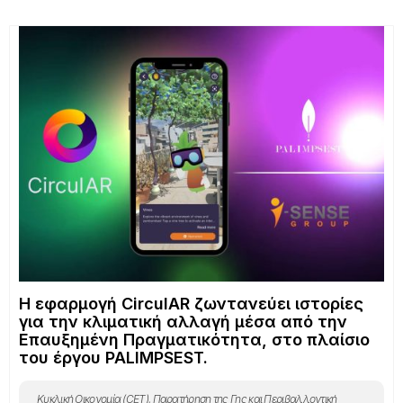
06/06/2026
Μια σημαντική νέα ευρωπαϊκή πρωτοβουλία για το μέλλον της
Συνδεδεμένης, Συνεργατικής και Αυτοματοποιημένης Κινητικότητας
εγκαινιάστηκε επίσημα κατά τη διάρκεια του Συνεδρίου TRA 2026 στη
Βουδαπέστη. Η έναρξη λειτουργίας του Παγκόσμιου Παρατηρητηρίου
CCAM σηματοδοτεί μια σημαντική νέα ευρωπαϊκή πρωτοβουλία
σχεδιασμένη να
More