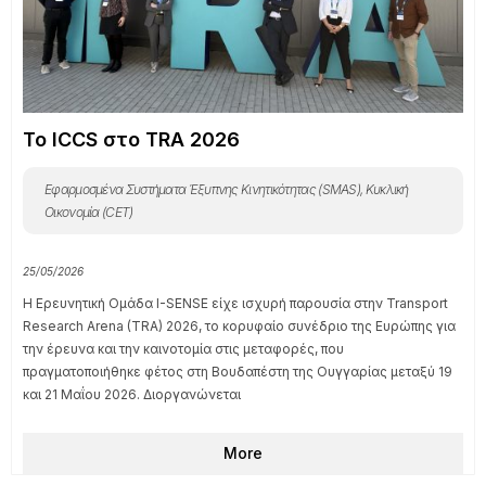
To έργο THESEUS στο workshop «Advancing
Industrial Symbiosis: From Learning and
Awareness to Cross-Sectoral Action»
Βιομηχανία 5.0 & Έξυπνη Παραγωγή (ISM)
,
Κυκλική Οικονομία (CET)
02/06/2026
Την Τρίτη 26 Μαΐου, η Λούσι Lekawska-Ανδριοπούλου εκπροσώπησε
το έργο THESEUS σε ένα ιδιαίτερα ενδιαφέρον εργαστήριο για τη
Βιομηχανική Συμβίωση, το οποίο διοργανώθηκε από το ευρωπαϊκό
οικοσύστημα Liaise. Το εργαστήριο CA22110 – WG3 Workshop: