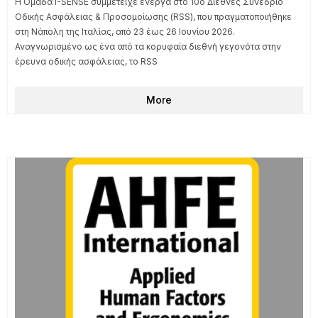
Η Ομάδα I-SENSE συμμετείχε ενεργά στο 10ο Διεθνές Συνέδριο
Οδικής Ασφάλειας & Προσομοίωσης (RSS), που πραγματοποιήθηκε
στη Νάπολη της Ιταλίας, από 23 έως 26 Ιουνίου 2026.
Αναγνωρισμένο ως ένα από τα κορυφαία διεθνή γεγονότα στην
έρευνα οδικής ασφάλειας, το RSS
More