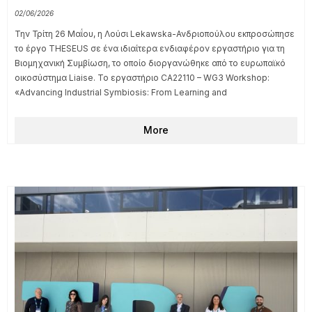
Συνδεδεμένη Συνεργατική Αυτοματοποιημένη Κινητικότητα (CCAM)
05/06/2026
Στο Διεθνές Συνέδριο Τηλεπικοινωνιών (ICT) 2026, ο Δρ.
Κωνσταντίνος Β. Κατσαρός, Αναπληρωτής Συντονιστής του
ENVELOPE, συμμετείχε ως μέλος πάνελ στην ενότητα «Panel 1 on
SNS JU Projects», μαζί με εκπροσώπους από κορυφαίους
οργανισμούς εντός του οικοσυστήματος SNS JU. Κατά τη
More