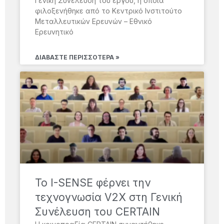
Γενική Συνέλευση του έργου, η οποία
φιλοξενήθηκε από το Κεντρικό Ινστιτούτο
Μεταλλευτικών Ερευνών – Εθνικό
Ερευνητικό
ΔΙΑΒΆΣΤΕ ΠΕΡΙΣΣΌΤΕΡΑ »
Το I-SENSE φέρνει την
τεχνογνωσία V2X στη Γενική
Συνέλευση του CERTAIN