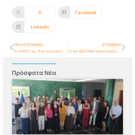
X
Facebook
LinkedIn
ΠΡΟΗΓΟΎΜΕΝΟ
ΕΠΌΜΕΝΟ
Το EΠΙΣΕΥ ώς ‘Κey Innovator’ σύμφωνα με το Innovation Radar της ΕΕ για καινοτόμο εργαλείο στο πλαίσιο του XGAIN
Το 5G-BECOME παρουσιάζει το μέλλον της έξυπνης εκπαίδευσης στο ΕΜΠ κατά τη διάρκεια της 2ης δημόσιας εκδήλωσής του
Πρόσφατα Νέα