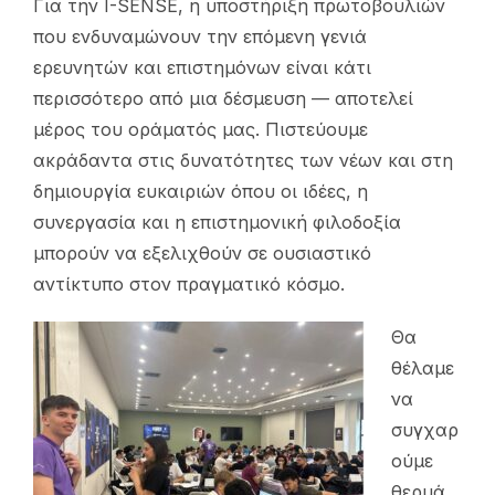
Για την I-SENSE, η υποστήριξη πρωτοβουλιών
που ενδυναμώνουν την επόμενη γενιά
ερευνητών και επιστημόνων είναι κάτι
περισσότερο από μια δέσμευση — αποτελεί
μέρος του οράματός μας. Πιστεύουμε
ακράδαντα στις δυνατότητες των νέων και στη
δημιουργία ευκαιριών όπου οι ιδέες, η
συνεργασία και η επιστημονική φιλοδοξία
μπορούν να εξελιχθούν σε ουσιαστικό
αντίκτυπο στον πραγματικό κόσμο.
Θα
θέλαμε
να
συγχαρ
ούμε
θερμά