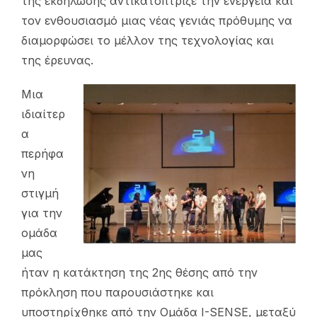
της εκδήλωσης αντικατόπτριζε την ενέργεια και
τον ενθουσιασμό μιας νέας γενιάς πρόθυμης να
διαμορφώσει το μέλλον της τεχνολογίας και
της έρευνας.
Μια
ιδιαίτερ
α
περήφα
νη
στιγμή
για την
ομάδα
μας
ήταν η κατάκτηση της 2ης θέσης από την
πρόκληση που παρουσιάστηκε και
υποστηρίχθηκε από την Ομάδα I-SENSE, μεταξύ