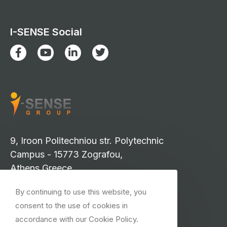
I-SENSE Social
9, Iroon Politechniou str. Polytechnic
Campus - 15773 Zografou,
Athens Greece
info-isense@iccs.gr
By continuing to use this website, you
events-isense@iccs.gr
consent to the use of cookies in
isense.press@iccs.gr
accordance with our Cookie Policy.