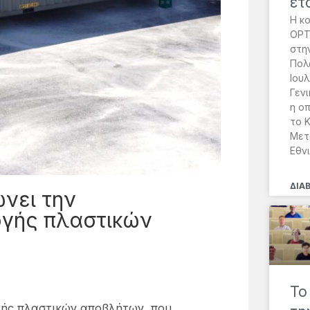
ετ
Η κ
OPT
στη
Πολω
Ιουλ
Γεν
η ο
το 
Μετ
Εθν
ΔΙΑ
νει την
ογής πλαστικών
Το
γής πλαστικών αποβλήτων, που