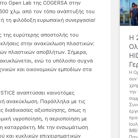
 στο Open Lab της COGERSA στην
500 χλμ. από τον τόπο ανάπτυξής του
ή τη φιλόδοξη ευρωπαϊκή συνεργασία!
ς της ευρύτερης αποστολής του
H 
ροκλήσεις στην ανακύκλωση πλαστικών:
Ολ
οών πλαστικών αποβλήτων. Σήμερα,
HI
ακυκλώνεται, ενώ το υπόλοιπο συχνά
Γε
νικών και οικονομικών εμποδίων στα
Η Ο
συν
χρη
την
ASTICE αναπτύσσει καινοτόμες
συμ
ική ανακύκλωση. Παράλληλα με τις
Συν
ες διαδικασίες αξιοποίησης, όπως η
έργ
πρα
ική υγροποίηση, η αεριοποίηση με
Ιου
υση καταρράκτη. Με την ενσωμάτωση
IMBI
ύ και κυκλικών επιχειρηματικών
Παν