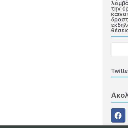
λαμβά
την έ
καινο
δραστ
εκδηλ
θέσει
Twitte
Ακο