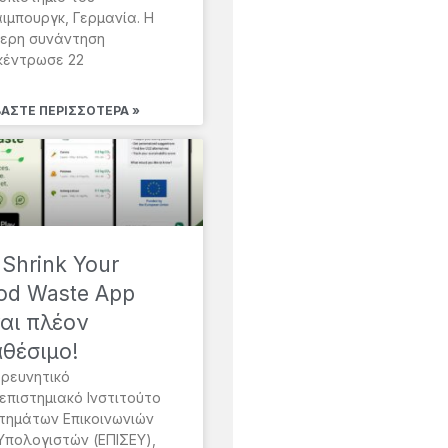
ιμπουργκ, Γερμανία. Η
μερη συνάντηση
κέντρωσε 22
ΒΆΣΤΕ ΠΕΡΙΣΣΌΤΕΡΑ »
 Shrink Your
od Waste App
ναι πλέον
αθέσιμο!
Ερευνητικό
επιστημιακό Ινστιτούτο
τημάτων Επικοινωνιών
 Υπολογιστών (ΕΠΙΣΕΥ),