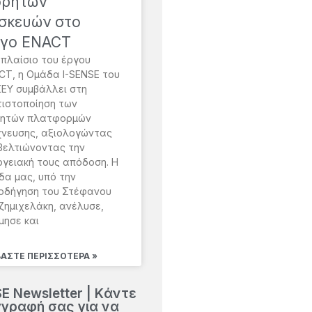
ρητών
σκευών στο
γο ENACT
 πλαίσιο του έργου
CT, η Ομάδα I-SENSE του
ΣΕΥ συμβάλλει στη
τιστοποίηση των
ητών πλατφορμών
χνευσης, αξιολογώντας
 βελτιώνοντας την
ργειακή τους απόδοση. Η
δα μας, υπό την
οδήγηση του Στέφανου
ζημιχελάκη, ανέλυσε,
μησε και
ΒΆΣΤΕ ΠΕΡΙΣΣΌΤΕΡΑ »
E Newsletter | Kάντε
γγραφή σας για να