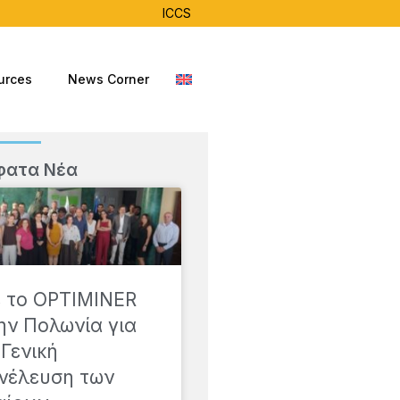
ICCS
urces
News Corner
φατα Νέα
 το OPTIMINER
ην Πολωνία για
 Γενική
νέλευση των