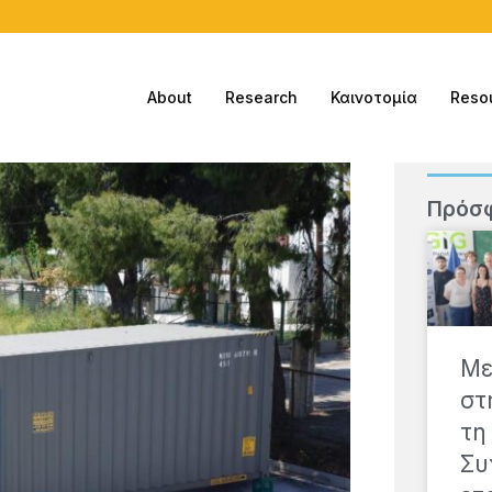
About
Research
Καινοτομία
Reso
Πρόσ
Με
στ
τη
Συ