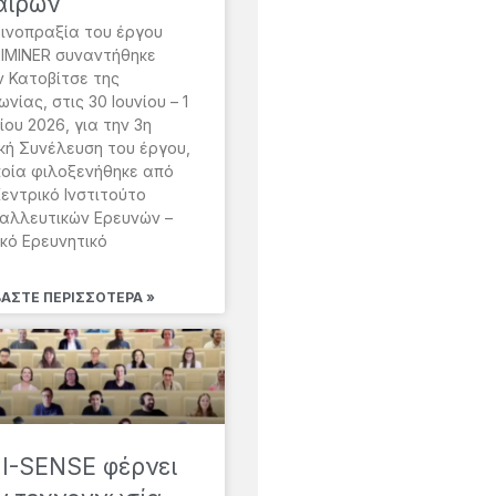
αίρων
οινοπραξία του έργου
IMINER συναντήθηκε
ν Κατοβίτσε της
νίας, στις 30 Ιουνίου – 1
ίου 2026, για την 3η
ική Συνέλευση του έργου,
ποία φιλοξενήθηκε από
Κεντρικό Ινστιτούτο
αλλευτικών Ερευνών –
ικό Ερευνητικό
ΒΆΣΤΕ ΠΕΡΙΣΣΌΤΕΡΑ »
 I-SENSE φέρνει