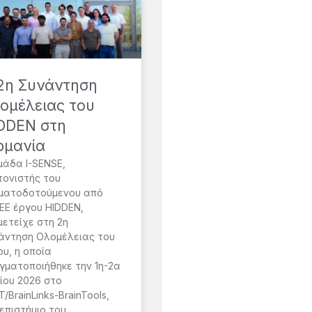
2η Συνάντηση
ομέλειας του
DDEN στη
ρμανία
μάδα I-SENSE,
τονιστής του
ματοδοτούμενου από
 ΕΕ έργου HIDDEN,
μετείχε στη 2η
άντηση Ολομέλειας του
ου, η οποία
γματοποιήθηκε την 1η-2α
λίου 2026 στο
T/BrainLinks-BrainTools,
επιστήμιο του