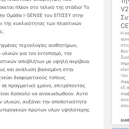
τη
κεται πλέον στο τελικό της στάδιο! Το
V2
την Ομάδα I-SENSE του ΕΠΙΣΕΥ στην
Συ
αι της κυκλικότητας των πλαστικών
CE
ς.
Η κ
συν
ηγμένες τεχνολογίες αισθητήρων,
στις
δεύ
υλικών για τον εντοπισμό, την
Συν
αστικών αποβλήτων με υψηλή ακρίβεια.
σημ
υς και ανάλυση βασισμένη στην
κλε
του
χνεύει διαφορετικούς τύπους
συμ
 σε πραγματικό χρόνο, επιτρέποντας
εξ 
είναι δύσκολο να ανακυκλωθούν. Αυτό
συμ
ανα
ν υλικών, αυξάνει την αποδοτικότητα
απο
δευτερογενών πρώτων υλών υψηλότερης
ΔΙΑ