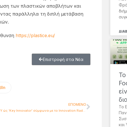
Φρά
είωση των πλαστικών αποβλήτων και
διή
οντας παράλληλα τη διπλή μετάβαση
συγ
κών.
ΔΙΑ
εύθυνση
https://plastice.eu/
Επιστροφή στα Νέα
Το
Fo
dIn
εί
δι
ΕΠΌΜΕΝΟ
Το 
Το EΠΙΣΕΥ ώς ‘Κey Innovator’ σύμφωνα με το Innovation Radar της ΕΕ για καινοτόμο εργαλείο στο πλαίσιο του XGAIN
Παν
Συσ
και