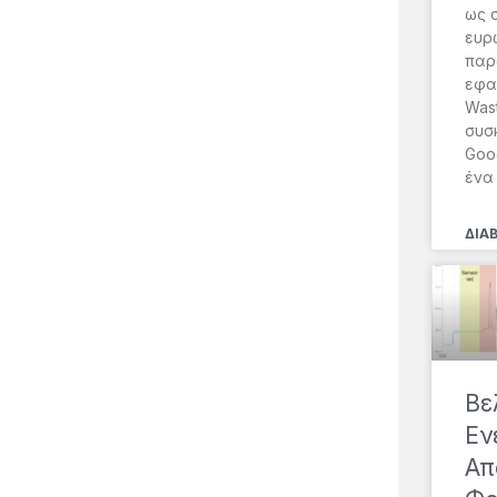
ως 
ευρ
παρ
εφα
Wast
συσ
Goog
ένα
ΔΙΑ
Βε
Εν
Απ