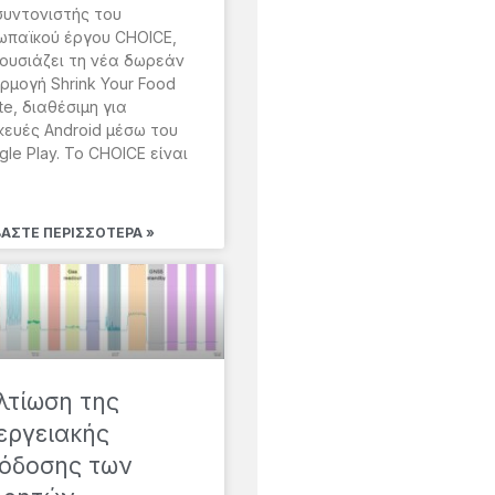
συντονιστής του
ωπαϊκού έργου CHOICE,
ουσιάζει τη νέα δωρεάν
ρμογή Shrink Your Food
e, διαθέσιμη για
κευές Android μέσω του
le Play. Το CHOICE είναι
ΒΆΣΤΕ ΠΕΡΙΣΣΌΤΕΡΑ »
λτίωση της
εργειακής
όδοσης των