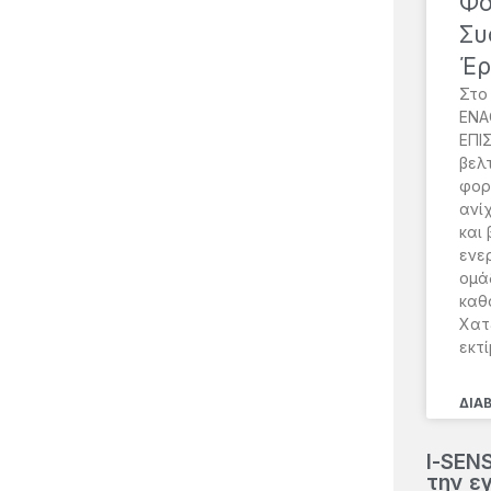
Φο
Συ
Έρ
Στο
ENA
ΕΠΙ
βελ
φορ
ανί
και
ενε
ομά
καθ
Χατ
εκτί
ΔΙΑ
Ι-SENS
την ε