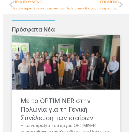
ΠΡΟΗΓΟΎΜΕΝΟ
ΕΠΌΜΕΝΟ
Εναρκτήρια Συνάντηση για το έργο ENACT στις Βρυξέλες
Το Ergon-XR στους νικητές του MASTER-XR Open Call!
Πρόσφατα Νέα
Με το OPTIMINER στην
Πολωνία για τη Γενική
Συνέλευση των εταίρων
Η κοινοπραξία του έργου OPTIMINER
συναντήθηκε στην Κατοβίτσε της Πολωνίας,