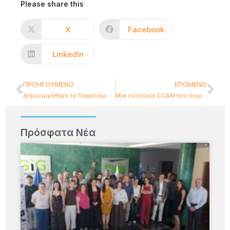
Please share this
X
Facebook
LinkedIn
ΠΡΟΗΓΟΎΜΕΝΟ
ΕΠΌΜΕΝΟ
Δημιουργήθηκε το Παγκόσμιο Παρατηρητήριο για τη Συνεργατική και Αυτοματοποιημένη Κινητικότητα με τη συμβολή του I-SENSE
Μια συνεδρία CCAM που διοργανώθηκε από την Ομάδα I-SENSE παρουσιάστηκε στο Διεθνές Συνέδριο EEITE στην Κρήτη
Πρόσφατα Νέα