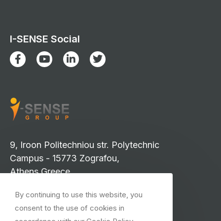
I-SENSE Social
9, Iroon Politechniou str. Polytechnic
Campus - 15773 Zografou,
Athens Greece
info-isense@iccs.gr
By continuing to use this website, you
events-isense@iccs.gr
consent to the use of cookies in
isense.press@iccs.gr