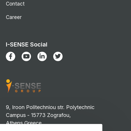
Contact
Career
I-SENSE Social
9, Iroon Politechniou str. Polytechnic
Campus - 15773 Zografou,
Athens Greece
info-isense@iccs.gr