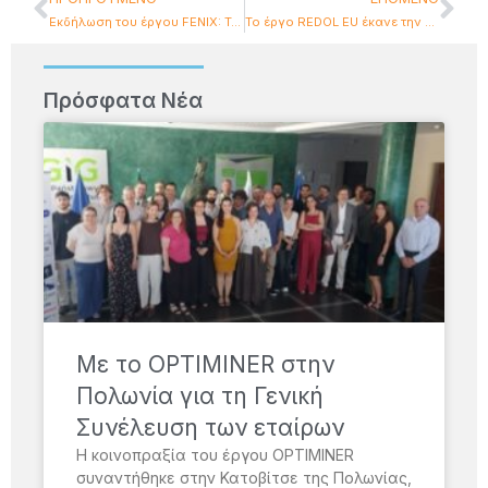
Eκδήλωση του έργου FENIX: Transportation and Supply Chain in Greece’
Το έργο REDOL EU έκανε την εναρκτήρια εκδήλωση στη Σαραγόσα
Πρόσφατα Νέα
Με το OPTIMINER στην
Πολωνία για τη Γενική
Συνέλευση των εταίρων
Η κοινοπραξία του έργου OPTIMINER
συναντήθηκε στην Κατοβίτσε της Πολωνίας,