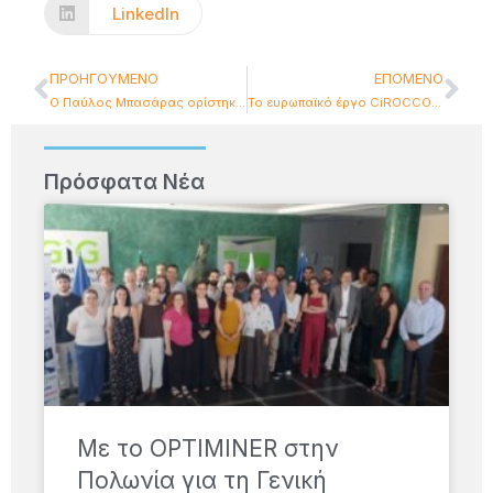
LinkedIn
ΠΡΟΗΓΟΎΜΕΝΟ
ΕΠΌΜΕΝΟ
Ο Παύλος Μπασάρας ορίστηκε Αντιπρόεδρος του ETSI SDG OpenCAPIF
Το ευρωπαϊκό έργο CiROCCO στο Special Edition του GEO Health Community of Practice: AfriGEO
Πρόσφατα Νέα
Με το OPTIMINER στην
Πολωνία για τη Γενική